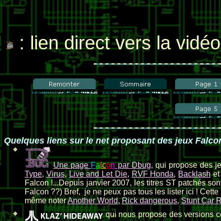
: lien direct vers la vidé
Quelques liens sur le net proposant des jeux Falco
Une page
F
a
l
c
o
n
par Dbug
,
qui propose des j
Type
,
Virus
,
Live and Let Die
,
RVF Honda
,
Backlash
e
Falcon !...Depuis janvier 2007, les titres ST patchés sont
Falcon ??) Bref, je ne peux pas tous les lister ici ! Cett
même noter
Another World
,
Rick dangerous
,
Stunt Car 
qui nous propose des versions co