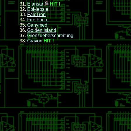
Elansar
H
IT !
Epi-lepsie
FalcTron
Fire Force
Ganymed
Golden Island
G
renzueberschreitung
Gravon
H
IT !