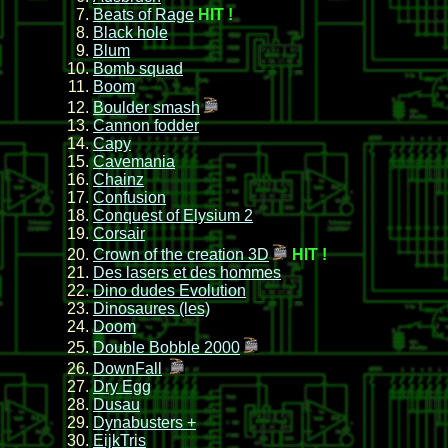
Beats of Rage
HIT !
Black hole
Blum
Bomb squad
Boom
Boulder smash
Cannon fodder
Capy
Cavemania
Chainz
Confusion
Conquest of Elysium 2
Corsair
Crown of the creation 3D
H
IT !
Des lasers et des hommes
Dino dudes Evolution
Dinosaures (les)
Doom
Double Bobble 2000
DownFall
Dry Egg
Dusau
Dynabusters +
EijkTris