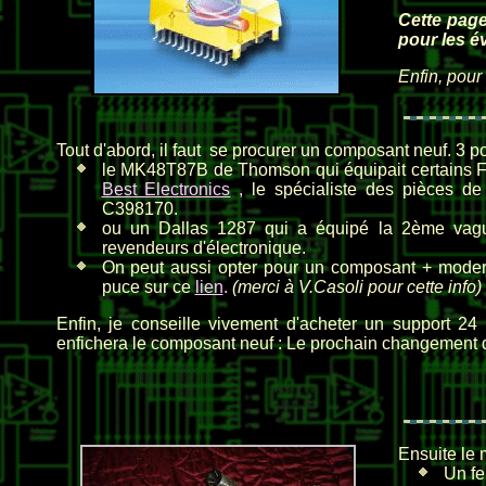
Cette page
pour les é
Enfin, pour
Tout d'abord, il faut se procurer un composant neuf. 3 pos
le MK48T87B de Thomson qui équipait certains Falc
Best Electronics
,
le spécialiste des pièces de
C398170.
ou un Dallas 1287 qui a équipé la 2ème vague
revendeurs d'électronique.
On peut aussi opter pour un composant + moder
puce sur ce
lien
.
(merci à V.Casoli pour cette info)
Enfin, je conseille vivement d'acheter un support 2
enfichera le composant neuf : Le prochain changement de
Ensuite le m
Un fe