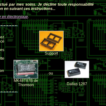
ctué par mes soins. Je décline toute responsabilité
 en suivant ces instructions...
re en électronique
.
hez
ncé
des
Support
tte
 on
ou
MK48T87B de
Dallas 1287
Thomson