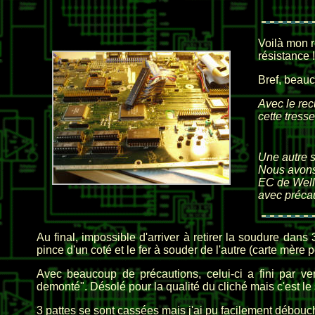
Voilà mon ré
résistance !
Bref, beauc
Avec le rec
cette tresse 
Une autre s
Nous avons 
EC de Welle
avec précau
Au final, impossible d'arriver à retirer la soudure dans 
pince d'un coté et le fer à souder de l'autre (carte mère
Avec beaucoup de précautions, celui-ci a fini par v
demonté". Désolé pour la qualité du cliché mais c'est l
3 pattes se sont cassées mais j'ai pu facilement débouch