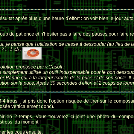
sultat après plus d'une heure d'effort : on voit bien le jour auto
oup de patience et n'hésiter pas à faire des pauses pour faire r
ul, je pense que l'utilisation de tresse à dessouder (au lieu de 
? ... à çà :
olution proposée par v.Casoli :
simplement utilisé un outil indispensable pour le bon dessou
r Panne qui a la largeur exacte de la puce et de son socle. Il vau
tion sur la puce. Après 30 secondes d'effort et 2 coups de tournev
3-4 trous, j'ai pris donc l'option risquée de tirer sur le compos
 posée verticalement donc).
enir en 2 temps. Vous trouverez ci-joint une photo du compo
e stress du moment !
er les trous ensuite.