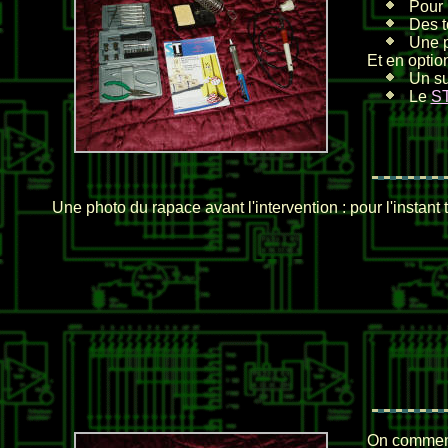
Pour 
Des t
Une p
Et en optio
Un su
Le
S
Une photo du rapace avant l'intervention : pour l'instant 
On commenc